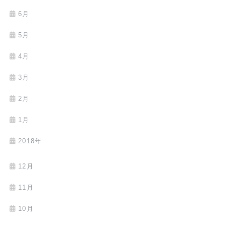
6月
5月
4月
3月
2月
1月
2018年
12月
11月
10月