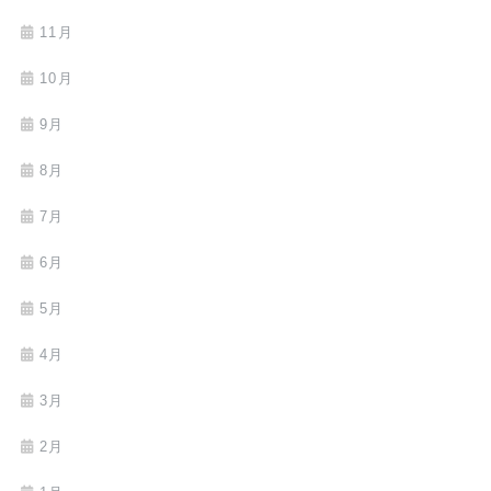
11月
10月
9月
8月
7月
6月
5月
4月
3月
2月