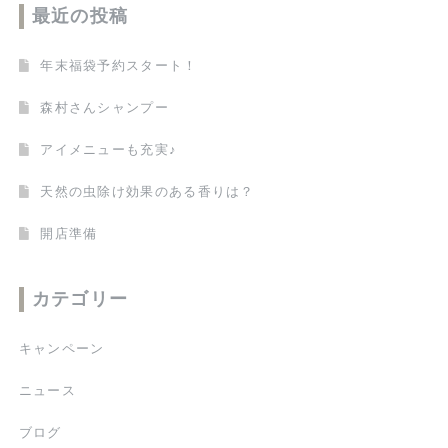
最近の投稿
年末福袋予約スタート！
森村さんシャンプー
アイメニューも充実♪
天然の虫除け効果のある香りは？
開店準備
カテゴリー
キャンペーン
ニュース
ブログ