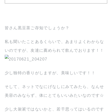
皆さん黒豆茶ご存知でしょうか？
私も聞いたことあるくらいで、あまりよくわからな
いのですが、友達に薦められて飲んでおります！！
少し独特の香りがしますが、美味しいです！！
そして、ネットでなにげなしにみてみたら、なんせ
美容のみならず、体にとてもいいみたいなのです☆
少し大袈裟ではないかと、若干思ってはいるのです