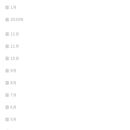
1月
2020年
12月
11月
10月
9月
8月
7月
6月
5月