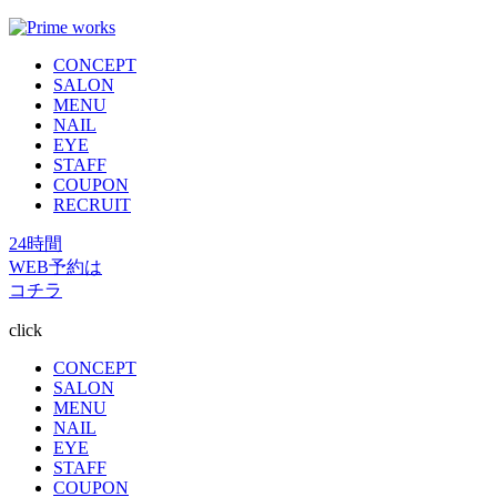
CONCEPT
SALON
MENU
NAIL
EYE
STAFF
COUPON
RECRUIT
24時間
WEB予約は
コチラ
click
CONCEPT
SALON
MENU
NAIL
EYE
STAFF
COUPON