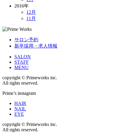
2016年
12月
11月
サロン予約
新卒採用・求人情報
SALON
STAFF
MENU
copyright © Primeworks inc.
All rights reserved.
Prime’s instagram
HAIR
NAIL
EYE
copyright © Primeworks inc.
All rights reserved.