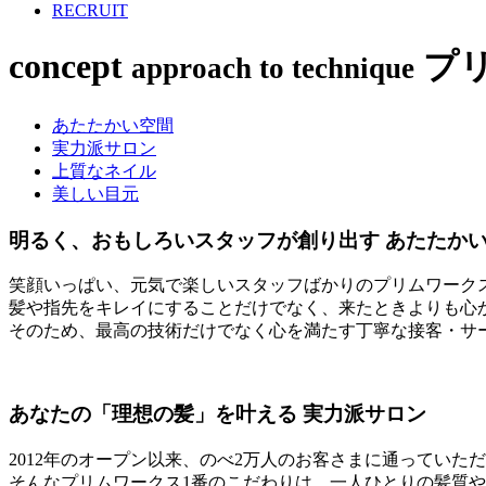
RECRUIT
concept
プ
approach to technique
あたたかい空間
実力派サロン
上質なネイル
美しい目元
明るく、おもしろいスタッフが創り出す
あたたか
笑顔いっぱい、元気で楽しいスタッフばかりのプリムワーク
髪や指先をキレイにすることだけでなく、来たときよりも心
そのため、最高の技術だけでなく心を満たす丁寧な接客・サ
あなたの「理想の髪」を叶える
実力派サロン
2012年のオープン以来、のべ2万人のお客さまに通っていた
そんなプリムワークス1番のこだわりは、一人ひとりの髪質