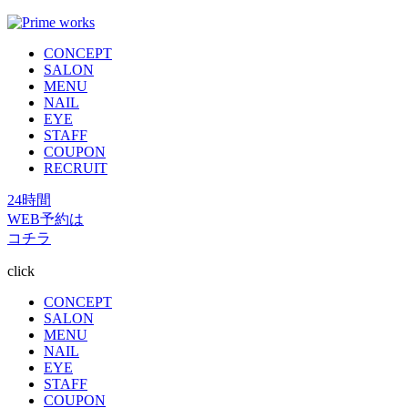
CONCEPT
SALON
MENU
NAIL
EYE
STAFF
COUPON
RECRUIT
24時間
WEB予約は
コチラ
click
CONCEPT
SALON
MENU
NAIL
EYE
STAFF
COUPON