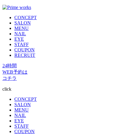
CONCEPT
SALON
MENU
NAIL
EYE
STAFF
COUPON
RECRUIT
24時間
WEB予約は
コチラ
click
CONCEPT
SALON
MENU
NAIL
EYE
STAFF
COUPON