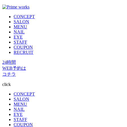
CONCEPT
SALON
MENU
NAIL
EYE
STAFF
COUPON
RECRUIT
24時間
WEB予約は
コチラ
click
CONCEPT
SALON
MENU
NAIL
EYE
STAFF
COUPON