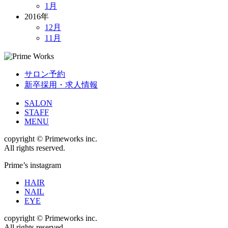
1月
2016年
12月
11月
サロン予約
新卒採用・求人情報
SALON
STAFF
MENU
copyright © Primeworks inc.
All rights reserved.
Prime’s instagram
HAIR
NAIL
EYE
copyright © Primeworks inc.
All rights reserved.