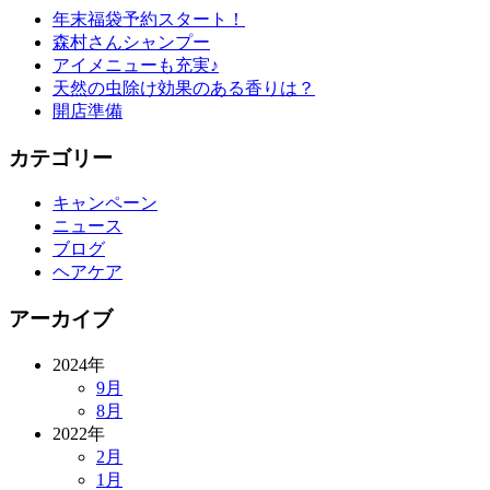
年末福袋予約スタート！
森村さんシャンプー
アイメニューも充実♪
天然の虫除け効果のある香りは？
開店準備
カテゴリー
キャンペーン
ニュース
ブログ
ヘアケア
アーカイブ
2024年
9月
8月
2022年
2月
1月