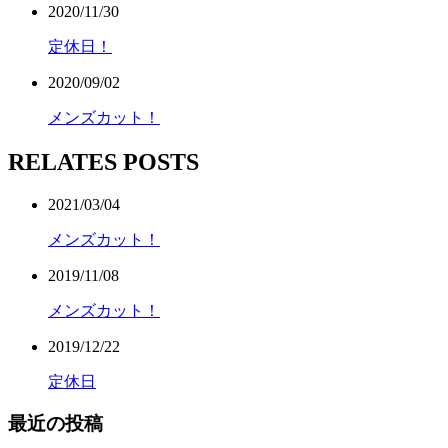
2020/11/30
定休日！
2020/09/02
メンズカット！
RELATES POSTS
2021/03/04
メンズカット！
2019/11/08
メンズカット！
2019/12/22
定休日
最近の投稿