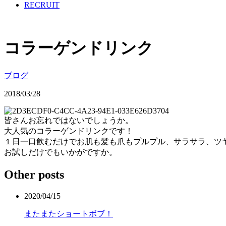
RECRUIT
コラーゲンドリンク
ブログ
2018/03/28
皆さんお忘れではないでしょうか。
大人気のコラーゲンドリンクです！
１日一口飲むだけでお肌も髪も爪もプルプル、サラサラ、ツ
お試しだけでもいかがですか。
Other posts
2020/04/15
またまたショートボブ！