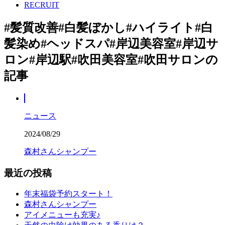
RECRUIT
#髪質改善#白髪ぼかし#ハイライト#白
髪染め#ヘッドスパ#岸辺美容室#岸辺サ
ロン#岸辺駅#吹田美容室#吹田サロンの
記事
ニュース
2024/08/29
森村さんシャンプー
最近の投稿
年末福袋予約スタート！
森村さんシャンプー
アイメニューも充実♪