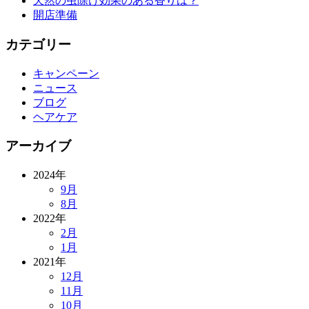
天然の虫除け効果のある香りは？
開店準備
カテゴリー
キャンペーン
ニュース
ブログ
ヘアケア
アーカイブ
2024年
9月
8月
2022年
2月
1月
2021年
12月
11月
10月