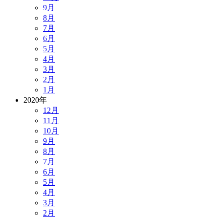
9月
8月
7月
6月
5月
4月
3月
2月
1月
2020年
12月
11月
10月
9月
8月
7月
6月
5月
4月
3月
2月