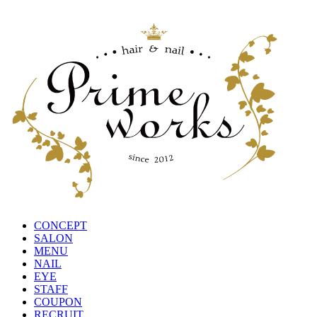
CONCEPT
SALON
MENU
NAIL
EYE
STAFF
COUPON
RECRUIT