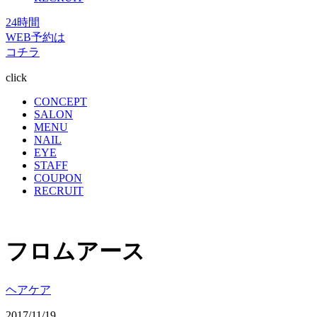
24時間
WEB予約は
コチラ
click
CONCEPT
SALON
MENU
NAIL
EYE
STAFF
COUPON
RECRUIT
フロムアース
ヘアケア
2017/11/19