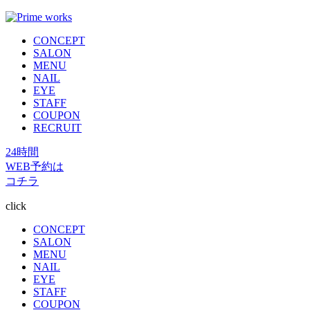
CONCEPT
SALON
MENU
NAIL
EYE
STAFF
COUPON
RECRUIT
24時間
WEB予約は
コチラ
click
CONCEPT
SALON
MENU
NAIL
EYE
STAFF
COUPON