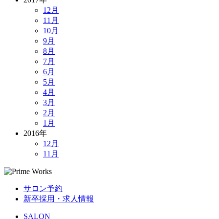
12月
11月
10月
9月
8月
7月
6月
5月
4月
3月
2月
1月
2016年
12月
11月
サロン予約
新卒採用・求人情報
SALON