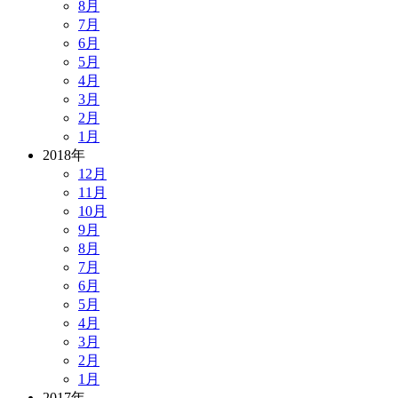
8月
7月
6月
5月
4月
3月
2月
1月
2018年
12月
11月
10月
9月
8月
7月
6月
5月
4月
3月
2月
1月
2017年