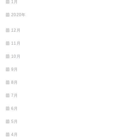
1月
2020年
12月
11月
10月
9月
8月
7月
6月
5月
4月