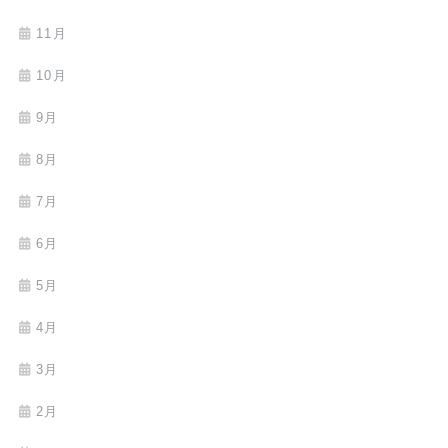
11月
10月
9月
8月
7月
6月
5月
4月
3月
2月