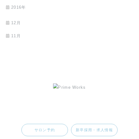
2016年
12月
11月
サロン予約
新卒採用・求人情報