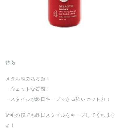
特徴
メタル感のある艶！
・ウェットな質感！
・スタイルが終日キープできる強いセット力！
癖毛の僕でも終日スタイルをキープしてくれます
よ！