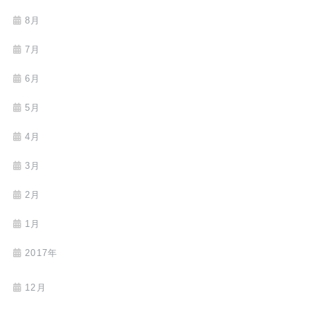
8月
7月
6月
5月
4月
3月
2月
1月
2017年
12月