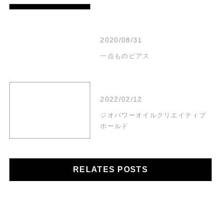
2020/08/31
一点ものピアス
2022/02/12
ジオパワーオイルクリエイティブ
ホールド
RELATES POSTS