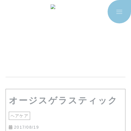
オージスゲラスティック
ヘアケア
2017/08/19