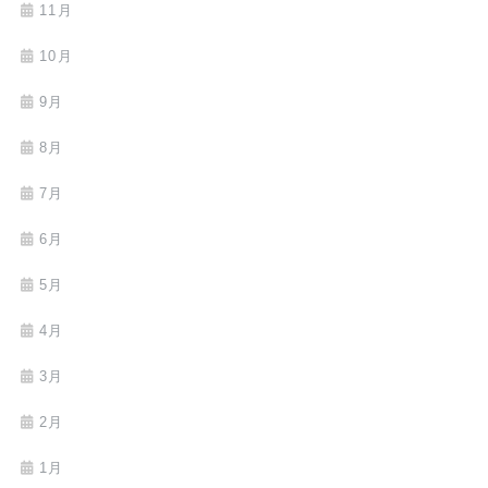
11月
10月
9月
8月
7月
6月
5月
4月
3月
2月
1月