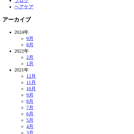
ブログ
ヘアケア
アーカイブ
2024年
9月
8月
2022年
2月
1月
2021年
12月
11月
10月
9月
8月
7月
6月
5月
4月
3月