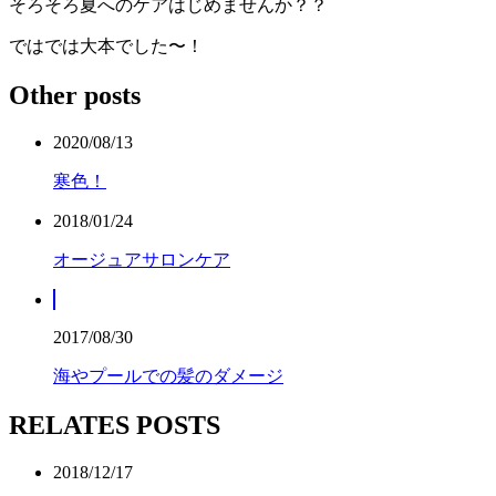
そろそろ夏へのケアはじめませんか？？
ではでは大本でした〜！
Other posts
2020/08/13
寒色！
2018/01/24
オージュアサロンケア
2017/08/30
海やプールでの髪のダメージ
RELATES POSTS
2018/12/17