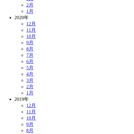
2月
1月
2020年
12月
11月
10月
9月
8月
7月
6月
5月
4月
3月
2月
1月
2019年
12月
11月
10月
9月
8月