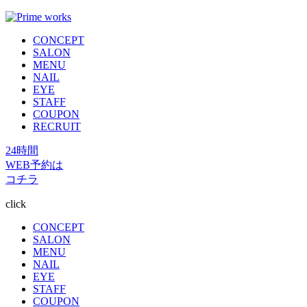
CONCEPT
SALON
MENU
NAIL
EYE
STAFF
COUPON
RECRUIT
24時間
WEB予約は
コチラ
click
CONCEPT
SALON
MENU
NAIL
EYE
STAFF
COUPON