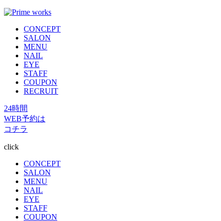
CONCEPT
SALON
MENU
NAIL
EYE
STAFF
COUPON
RECRUIT
24時間
WEB予約は
コチラ
click
CONCEPT
SALON
MENU
NAIL
EYE
STAFF
COUPON