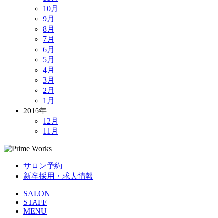
10月
9月
8月
7月
6月
5月
4月
3月
2月
1月
2016年
12月
11月
サロン予約
新卒採用・求人情報
SALON
STAFF
MENU