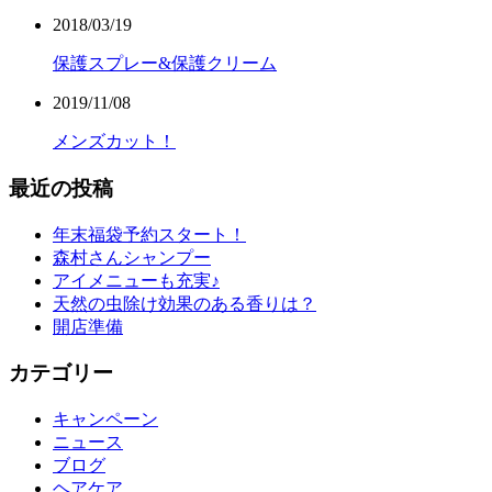
2018/03/19
保護スプレー&保護クリーム
2019/11/08
メンズカット！
最近の投稿
年末福袋予約スタート！
森村さんシャンプー
アイメニューも充実♪
天然の虫除け効果のある香りは？
開店準備
カテゴリー
キャンペーン
ニュース
ブログ
ヘアケア