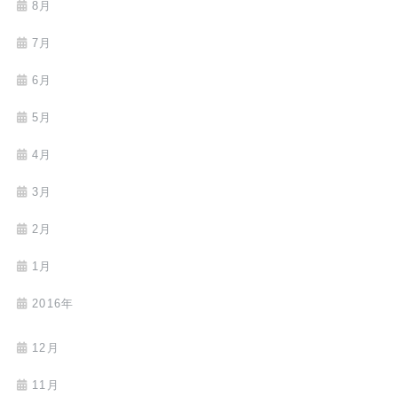
8月
7月
6月
5月
4月
3月
2月
1月
2016年
12月
11月