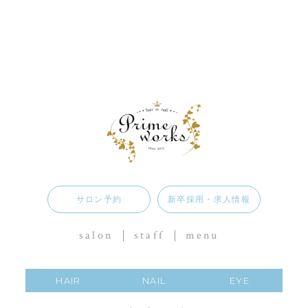
サロン予約
新卒採用・求人情報
salon
staff
menu
HAIR
NAIL
EYE