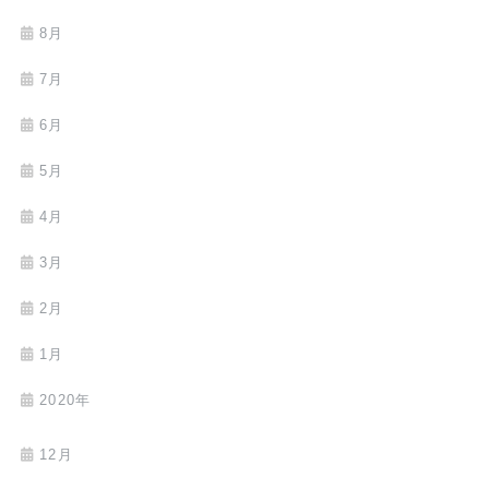
8月
7月
6月
5月
4月
3月
2月
1月
2020年
12月