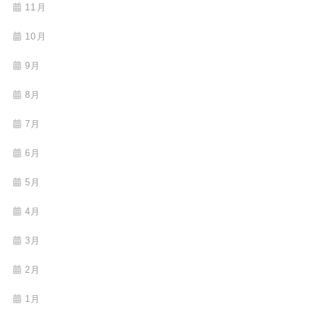
11月
10月
9月
8月
7月
6月
5月
4月
3月
2月
1月