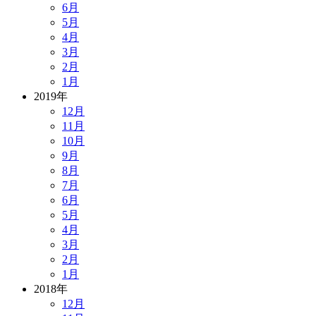
6月
5月
4月
3月
2月
1月
2019年
12月
11月
10月
9月
8月
7月
6月
5月
4月
3月
2月
1月
2018年
12月