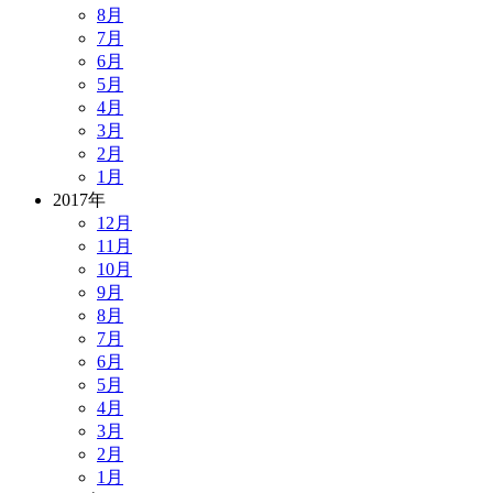
8月
7月
6月
5月
4月
3月
2月
1月
2017年
12月
11月
10月
9月
8月
7月
6月
5月
4月
3月
2月
1月