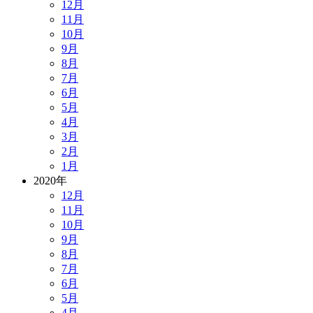
12月
11月
10月
9月
8月
7月
6月
5月
4月
3月
2月
1月
2020年
12月
11月
10月
9月
8月
7月
6月
5月
4月