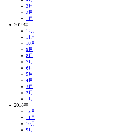
3月
2月
1月
2019年
12月
11月
10月
9月
8月
7月
6月
5月
4月
3月
2月
1月
2018年
12月
11月
10月
9月