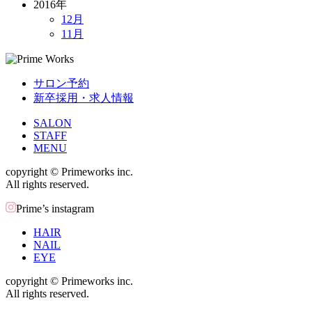
2016年
12月
11月
サロン予約
新卒採用・求人情報
SALON
STAFF
MENU
copyright © Primeworks inc.
All rights reserved.
Prime’s instagram
HAIR
NAIL
EYE
copyright © Primeworks inc.
All rights reserved.