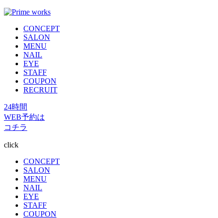
CONCEPT
SALON
MENU
NAIL
EYE
STAFF
COUPON
RECRUIT
24時間
WEB予約は
コチラ
click
CONCEPT
SALON
MENU
NAIL
EYE
STAFF
COUPON