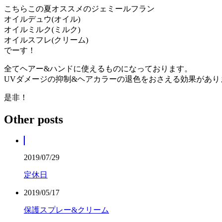
こちらこの夏オススメのジェミールフラン
オイルデュウ(オイル)
オイルミルク(ミルク)
オイルスフレ(クリーム)
でーす！
全てヘアー&ハンドに使えるものになっております。
UVダメージの抑制&ヘアカラーの退色をおさえる効果があり
是非！
Other posts
2019/07/29
定休日
2019/05/17
保護スプレー&クリーム