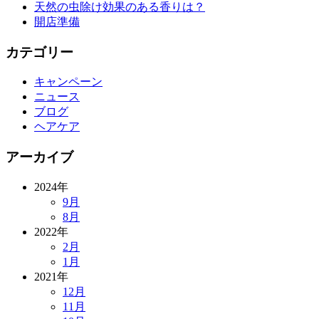
天然の虫除け効果のある香りは？
開店準備
カテゴリー
キャンペーン
ニュース
ブログ
ヘアケア
アーカイブ
2024年
9月
8月
2022年
2月
1月
2021年
12月
11月