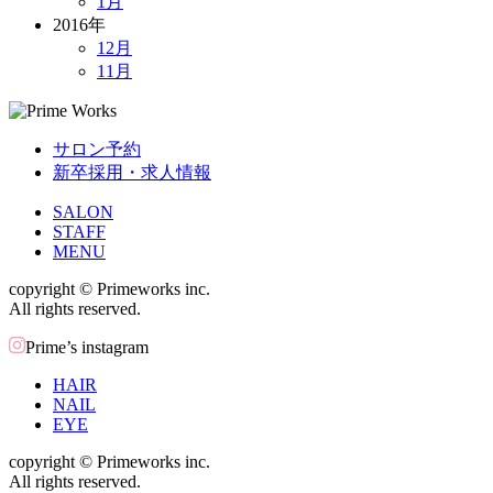
1月
2016年
12月
11月
サロン予約
新卒採用・求人情報
SALON
STAFF
MENU
copyright © Primeworks inc.
All rights reserved.
Prime’s instagram
HAIR
NAIL
EYE
copyright © Primeworks inc.
All rights reserved.