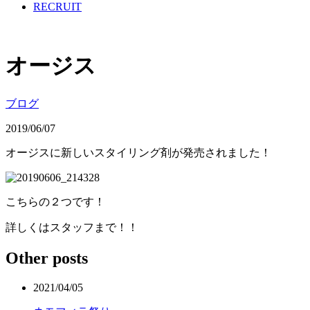
RECRUIT
オージス
ブログ
2019/06/07
オージスに新しいスタイリング剤が発売されました！
こちらの２つです！
詳しくはスタッフまで！！
Other posts
2021/04/05