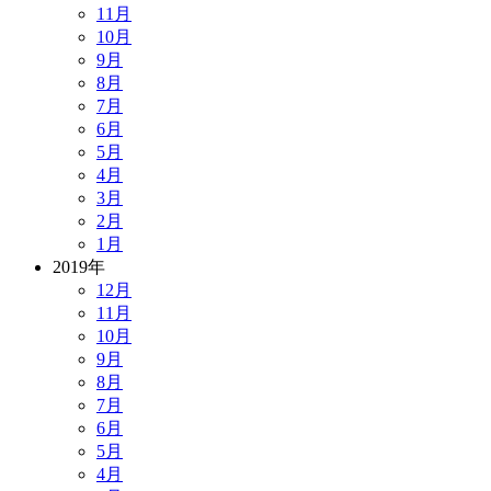
11月
10月
9月
8月
7月
6月
5月
4月
3月
2月
1月
2019年
12月
11月
10月
9月
8月
7月
6月
5月
4月