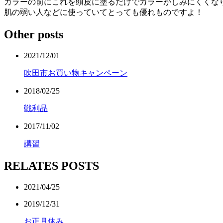
カラーの前にこれを頭皮に塗るだけでカラーがしみにくくな
肌の弱い人などに使っていてとっても優れものですよ！
Other posts
2021/12/01
吹田市お買い物キャンペーン
2018/02/25
戦利品
2017/11/02
講習
RELATES POSTS
2021/04/25
2019/12/31
お正月休み