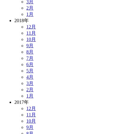
3月
2月
1月
2018年
12月
11月
10月
9月
8月
7月
6月
5月
4月
3月
2月
1月
2017年
12月
11月
10月
9月
8月