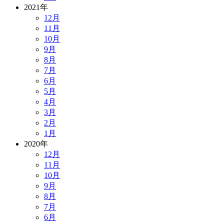
2021年
12月
11月
10月
9月
8月
7月
6月
5月
4月
3月
2月
1月
2020年
12月
11月
10月
9月
8月
7月
6月