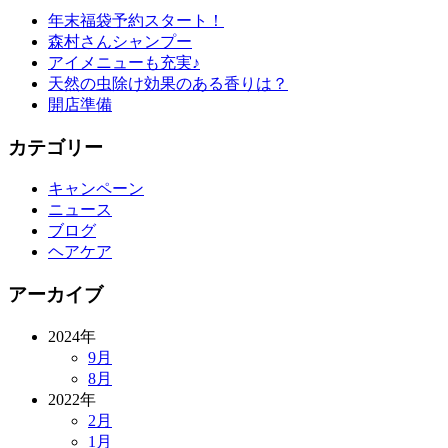
年末福袋予約スタート！
森村さんシャンプー
アイメニューも充実♪
天然の虫除け効果のある香りは？
開店準備
カテゴリー
キャンペーン
ニュース
ブログ
ヘアケア
アーカイブ
2024年
9月
8月
2022年
2月
1月