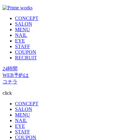
CONCEPT
SALON
MENU
NAIL
EYE
STAFF
COUPON
RECRUIT
24時間
WEB予約は
コチラ
click
CONCEPT
SALON
MENU
NAIL
EYE
STAFF
COUPON