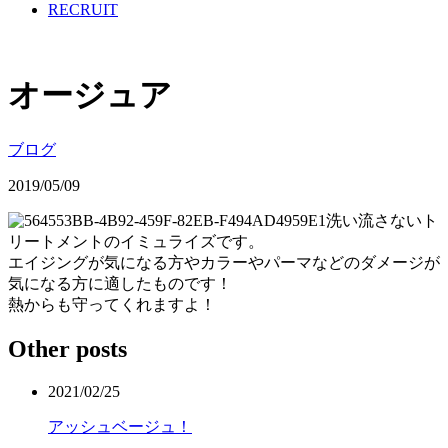
RECRUIT
オージュア
ブログ
2019/05/09
洗い流さないト
リートメントのイミュライズです。
エイジングが気になる方やカラーやパーマなどのダメージが
気になる方に適したものです！
熱からも守ってくれますよ！
Other posts
2021/02/25
アッシュベージュ！