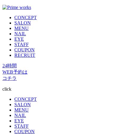
CONCEPT
SALON
MENU
NAIL
EYE
STAFF
COUPON
RECRUIT
24時間
WEB予約は
コチラ
click
CONCEPT
SALON
MENU
NAIL
EYE
STAFF
COUPON