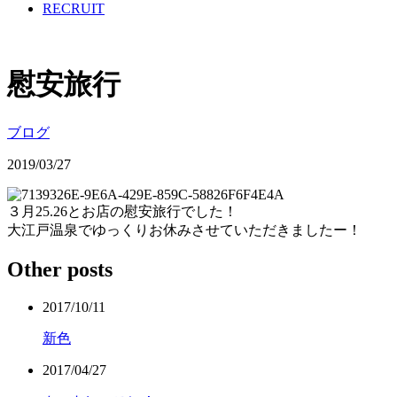
RECRUIT
慰安旅行
ブログ
2019/03/27
３月25.26とお店の慰安旅行でした！
大江戸温泉でゆっくりお休みさせていただきましたー！
Other posts
2017/10/11
新色
2017/04/27