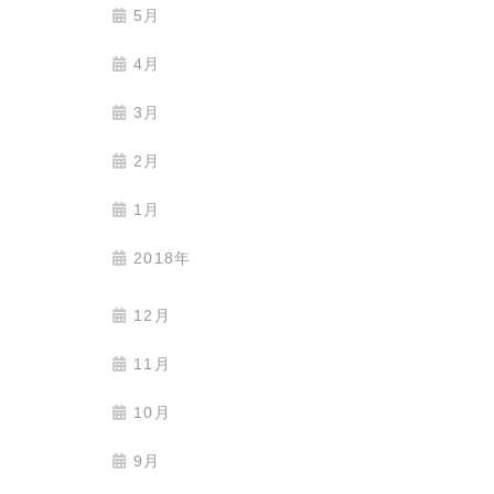
5月
4月
3月
2月
1月
2018年
12月
11月
10月
9月