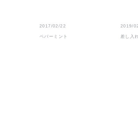
2017/02/22
2019/0
ペパーミント
差し入