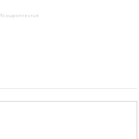
ff
coupon
recruit