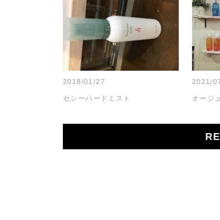
2018/01/27
2021/0
セシーハードミスト
オージ
RE