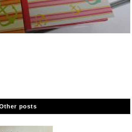
Other posts