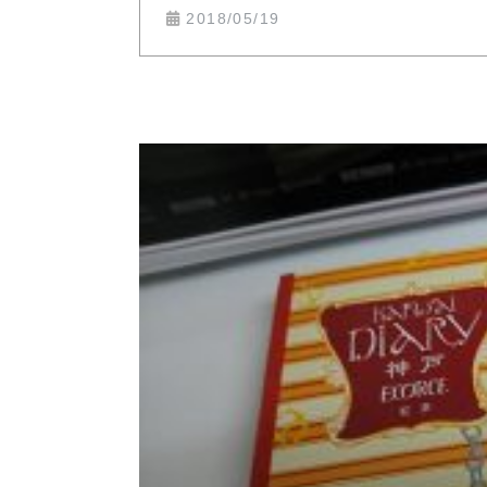
2018/05/19